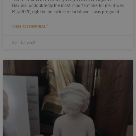
Hakuna—undoubtedly the most important one for me. It was
May 2020, right in the middle of lockdown. I was pregnant.
VIEW TESTIMONIAL "
April 10, 2023