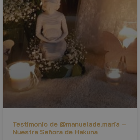
_fbp
2 month
Meta Platform Inc.
4 week
.artmadeinheaven.com
__bp_attr_last
.artmadeinheaven.com
2 month
4 week
__Secure-
.youtube.com
5 month
ROLLOUT_TOKEN
4 week
Testimonio de @manuelade.maria –
Nuestra Señora de Hakuna