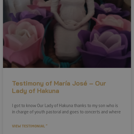
Testimony of María José – Our
Lady of Hakuna
I got to know Our Lady of Hakuna thanks to my son who is
in charge of youth pastoral and goes to concerts and where
VIEW TESTIMONIAL "