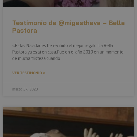
.paypa
Google Privacy Policy
KHcl0EuY7AKSMgfvHl7J5E7hPtK
PayPa
Testimonio de @migestheva – Bella
.paypa
Pastora
CookieScriptConsent
Cookie
.artma
«Estas Navidades he recibido el mejor regalo. La Bella
Pastora ya está en casa.Fue en el año 2010 en un momento
de mucha tristeza cuando
wp_woocommerce_session_[abcdef0123456789]
artma
VER TESTIMONIO »
{32}
PHPSESSID
PHP.n
artma
marzo 27, 2023
__cf_bm
Cloudf
.artma