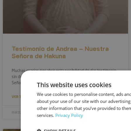
Testimonio de Andrea – Nuestra
Señora de Hakuna
Muchas gracias por abrir esta posibilidad de dar testimonio…
sin duda va a iluminar muchas vidas más, como Nuestra
Señora ya iluminó e ilumina tanto
This website uses cookies
We use cookies to personalise content, ads and
VER TESTIMONIO »
about your use of our site with our advertisin
other information that you’ve provided to them
marzo 28, 2023
services.
Privacy Policy
SHOW DETAILS