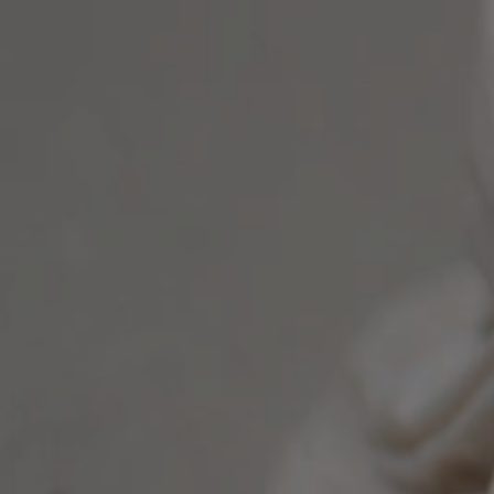
l7_az
KHcl0EuY7AKSMgfv
CookieScriptConse
wp_woocommerce_s
{32}
PHPSESSID