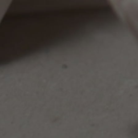
ariables de sesión
ormalmente es un
o al azar, la forma
puede ser específico
o un buen ejemplo es
tado de inicio de
 usuario entre
utiliza para
re humanos y bots.
ioso para el sitio
 de realizar
os sobre el uso de
ommerce a
ándo cambian los
enido del carrito.
ommerce a
ándo cambian los
enido del carrito.
utilizada por PayPal
s servicios de pago
utiliza para
re humanos y bots.
ioso para el sitio
 de realizar