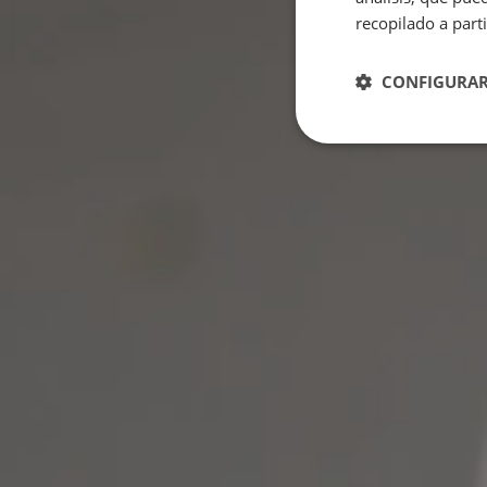
recopilado a part
CONFIGURA
Estrictamen
necesaria
Las cookies estrictam
web no puede funcion
Name
VISITOR_PRIVACY_