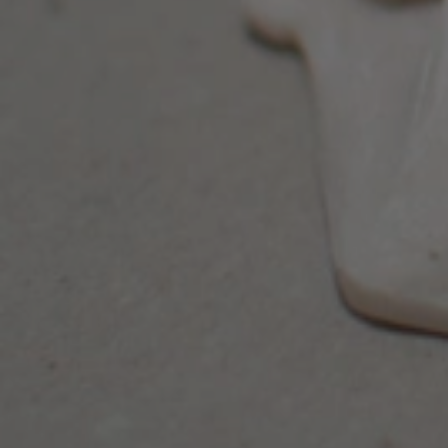
__cf_bm
woocommerce_item
woocommerce_car
sc_f
__cf_bm