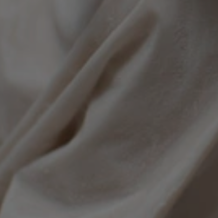
el sitio. Regist
consentimiento
relación con di
configuracione
asegurando que
sean honradas 
sesiones.
29
Esta cookie es 
PayPal Holdings Inc.
minutos
función de inic
.paypal.com
57
PayPal en el si
segundos
Hl7J5E7hPtK
1 año 1
Esta cookie se 
PayPal
mes
la seguridad y 
.paypal.com
nt
4 semanas
El servicio Coo
CookieScript
2 días
utiliza esta co
.artmadeinheaven.com
las preferenci
de cookies de l
necesario que 
cookies de Coo
funcione corre
ession_[abcdef0123456789]
artmadeinheaven.com
2 días
Se utiliza para 
usuario en el s
Sesión
Cookie generad
PHP.net
basadas en el 
artmadeinheaven.com
es un identifi
general que se 