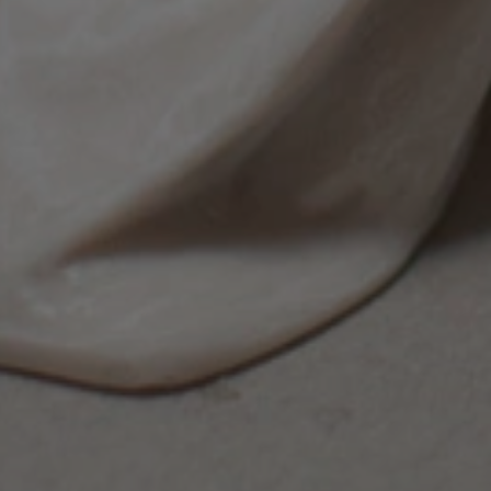
mantener las v
del usuario. N
número generad
en que se usa 
del sitio, per
mantener un es
sesión para un
páginas.
29
Esta cookie se 
Cloudflare Inc.
minutos
distinguir ent
.artmadeinheaven.com
44
Esto es benefic
segundos
web, con el fin
informes válid
su sitio web.
s_in_cart
Sesión
Ayuda a WooC
Automattic Inc.
determinar cu
artmadeinheaven.com
datos o el cont
t_hash
Sesión
Ayuda a WooC
Automattic Inc.
determinar cu
artmadeinheaven.com
datos o el cont
1 año 1
Esta cookie es 
PayPal
mes
para apoyar lo
.paypal.com
en el sitio web.
29
Esta cookie se 
Cloudflare Inc.
minutos
distinguir ent
.c6.paypal.com
59
Esto es benefic
segundos
web, con el fin