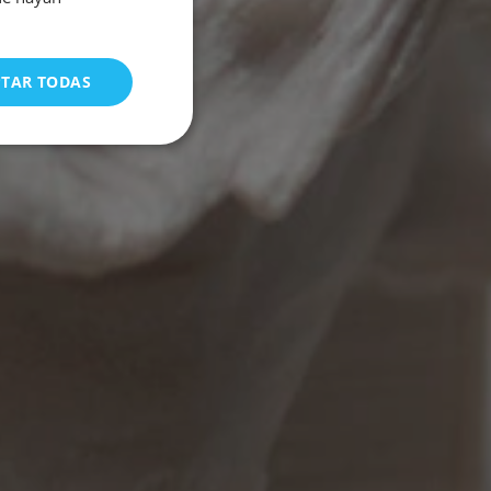
FRENCH
GERMAN
PTAR TODAS
PORTUGUESE
ncionalidad
tión de cuentas. La
utiliza para
onsentimiento del
opciones de
a su interacción con