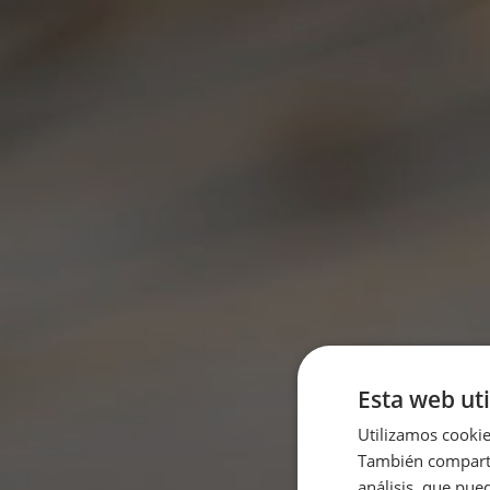
Esta web uti
Utilizamos cookie
También compartim
análisis, que pue