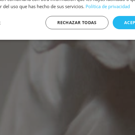
ir del uso que has hecho de sus servicios.
Política de privacidad
R
RECHAZAR TODAS
ACE
te
Rendimiento
Publicidad
Fu
s
Estrictamente necesarias
Rendimiento
Publicidad
Funcionalidad
ente necesarias permiten funciones básicas de la web, como el inicio de sesión y la ges
ar correctamente sin ellas.
Provider / Domain
Expiration
Descripción
METADATA
5 meses 4
Esta cookie se 
YouTube
semanas
almacenar el c
.youtube.com
usuario y las 
privacidad par