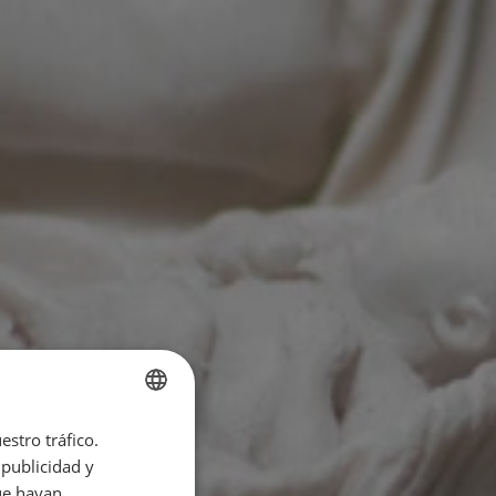
estro tráfico.
SPANISH
publicidad y
ENGLISH
ue hayan