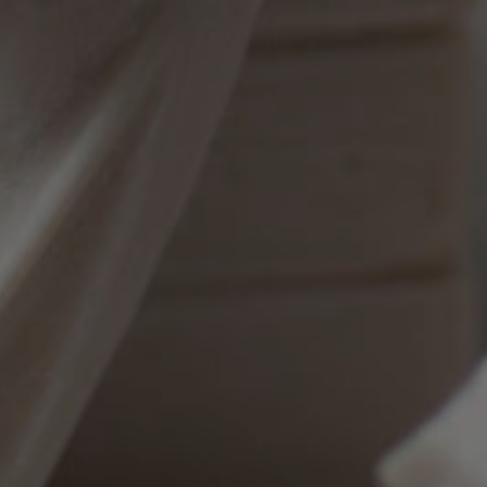
ra datos sobre el
 del visitante en
versas políticas y
s de privacidad,
 sus preferencias
en futuras
necesaria para la
io de sesión de
tio web.
utiliza para detectar
el fraude.
kie-Script.com
okie para recordar
as de consentimiento
os visitantes. Es
el banner de
kie-Script.com
ctamente.
identificar al
itio web.
a por aplicaciones
lenguaje PHP. Este
cador de propósito
utiliza para