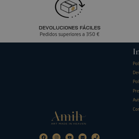
DEVOLUCIONES FÁCILES
Pedidos superiores a 350 €
I
Pol
De
Pol
Pr
Avi
Con