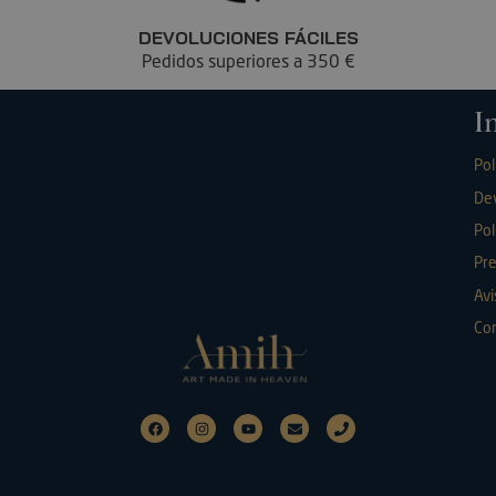
DEVOLUCIONES FÁCILES
Pedidos superiores a 350 €
I
Pol
De
Pol
Pr
Avi
Con