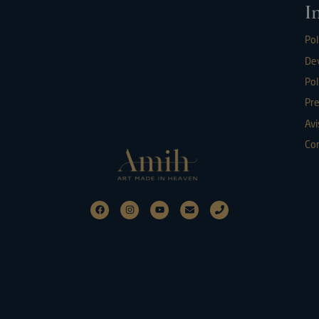
I
Pol
De
Pol
Pr
Avi
Con