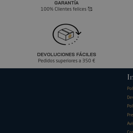
GARANTÍA
100% Clientes felices 🥰
DEVOLUCIONES FÁCILES
Pedidos superiores a 350 €
I
Pol
De
Pol
Pr
Avi
Con