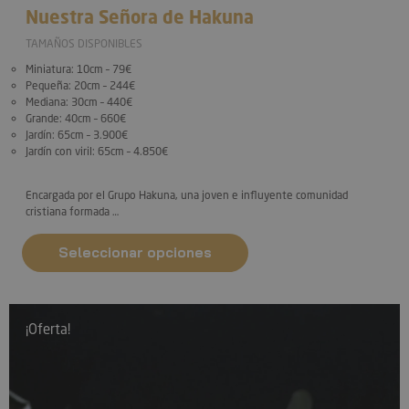
Nuestra Señora de Hakuna
TAMAÑOS DISPONIBLES
Miniatura
: 10cm – 79€
Pequeña
: 20cm – 244€
Mediana
: 30cm – 440€
Grande
: 40cm – 660€
Jardín
: 65cm – 3.900€
Jardín con viril
: 65cm – 4.850€
Encargada por el Grupo Hakuna, una joven e influyente comunidad
cristiana formada …
Seleccionar opciones
¡Oferta!