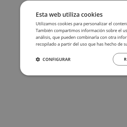
Esta web utiliza cookies
Utilizamos cookies para personalizar el conteni
También compartimos información sobre el uso 
análisis, que pueden combinarla con otra info
recopilado a partir del uso que has hecho de su
CONFIGURAR
R
Estrictamente
Rendimiento
necesarias
Estrictamente necesarias
Rend