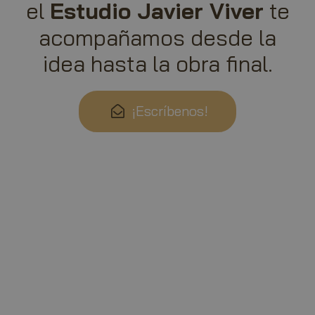
Estudio Javier Viver
el
te
acompañamos desde la
idea hasta la obra final.
l7_az
PayPal
.paypa
¡Escríbenos!
KHcl0EuY7AKSMgfvHl7J5E7hPtK
PayPa
.paypa
CookieScriptConsent
Cookie
.artma
wp_woocommerce_session_[abcdef0123456789]
artma
{32}
PHPSESSID
PHP.n
artma