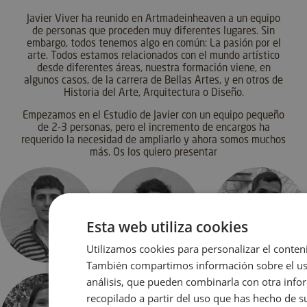
Javier Viver ha reunido en Artmadeinheaven a un equipo
de personas que proceden muy diferentes lugares. Sin
embargo, todos tenemos algo en común: La pasión por el
arte. Todos estamos relacionados con el mundo artístico
desde diferentes áreas, nuestra formación viene, en
algunos casos, de la carrera de Bellas Artes, y en otros de
Historia del Arte, Arquitectura o Diseño.
Empezamos en el Estudio de Javier con un equipo pequeño
de 2-3 personas, pero el incremento de encargos ha
requerido la necesidad de ampliarlo y ahora somos muchos
más. Os los quiero presentar
Esta web utiliza cookies
Utilizamos cookies para personalizar el conteni
También compartimos información sobre el uso 
análisis, que pueden combinarla con otra info
recopilado a partir del uso que has hecho de su