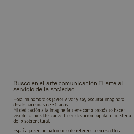
__cf_bm
Cloudf
.c.pay
woocommerce_recently_viewed
Automa
artma
wc_cart_created
artma
wc_cart_hash_[abcdef0123456789]{32}
artma
Name
Provider / Domain
Expiration
Busco en el arte comunicación:El arte al
Name
Provider / Domain
Expirati
servicio de la sociedad
__kla_id
1 año 1
Klaviyo Inc.
mes
artmadeinheaven.com
__bp_attr_first
.artmadeinheaven.com
5 meses
semana
Hola, mi nombre es Javier Viver y soy escultor imaginero
_ga
1 año 1
Google LLC
desde hace más de 30 años.
mes
.artmadeinheaven.com
Mi dedicación a la imaginería tiene como propósito hacer
YSC
Sesión
Google LLC
visible lo invisible, convertir en devoción popular el misterio
.youtube.com
de lo sobrenatural.
VISITOR_INFO1_LIVE
5 meses
Google LLC
España posee un patrimonio de referencia en escultura
semana
.youtube.com