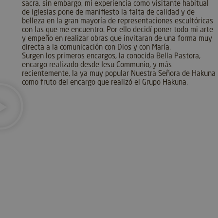
sacra, sin embargo, mi experiencia como visitante habitual
_ga_PZM66KXT77
.artmadeinheaven.com
1 año 1
de iglesias pone de manifiesto la falta de calidad y de
mes
belleza en la gran mayoría de representaciones escultóricas
con las que me encuentro. Por ello decidí poner todo mi arte
_gcl_au
2 meses
Google LLC
y empeño en realizar obras que invitaran de una forma muy
semana
.artmadeinheaven.com
directa a la comunicación con Dios y con María.
Surgen los primeros encargos, la conocida Bella Pastora,
encargo realizado desde Iesu Communio, y más
__Secure-YNID
.youtube.com
5 meses
semana
recientemente, la ya muy popular Nuestra Señora de Hakuna
como fruto del encargo que realizó el Grupo Hakuna.
IDE
1 año
Google LLC
.doubleclick.net
_fbp
2 meses
Meta Platform Inc.
semana
.artmadeinheaven.com
__bp_attr_last
.artmadeinheaven.com
2 meses
semana
__Secure-
.youtube.com
5 meses
ROLLOUT_TOKEN
semana