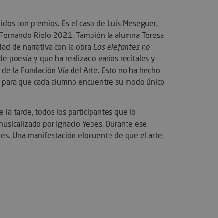
uidos con premios. Es el caso de Luis Meseguer,
a Fernando Rielo 2021. También la alumna Teresa
tión de cuentas. La
dad de narrativa con la obra
Los elefantes no
e poesía y que ha realizado varios recitales y
o de la Fundación Vía del Arte. Esto no ha hecho
utiliza para
le para que cada alumno encuentre su modo único
onsentimiento del
opciones de
a su interacción con
ra datos sobre el
la tarde, todos los participantes que lo
 del visitante en
versas políticas y
musicalizado por Ignacio Yepes. Durante ese
s de privacidad,
 sus preferencias
les. Una manifestación elocuente de que el arte,
en futuras
necesaria para la
io de sesión de
tio web.
utiliza para detectar
el fraude.
kie-Script.com