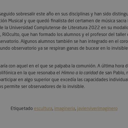
guido sobresalir este año en sus disciplinas y han sido disting
Estrictamente necesarias
Rendimiento
Publicidad
Funcionalidad
ción Musical y que quedó finalista del certamen de música sacr
ente necesarias permiten funciones básicas de la web, como el inicio de sesión y la ges
o de la Universidad Complutense de Literatura 2022 en su modali
ar correctamente sin ellas.
 RiOculto, que han formado los alumnos y el profesor del taller d
Provider / Domain
Expiration
Descripción
observatorio. Algunos alumnos también se han integrado en el cor
METADATA
5 meses 4
Esta cookie se 
YouTube
ndo observatorio ya se respiran ganas de bucear en lo invisib
semanas
almacenar el c
.youtube.com
usuario y las 
privacidad par
el sitio. Regist
a con aquel en el que se palpaba la comunión. A última hora de 
consentimiento
relación con di
lifónica en la que resonaba el
Himno a la caridad
de san Pablo, 
configuracione
asegurando que
rticipar en algo superior que excedía las capacidades individua
sean honradas 
s permite ser observadores de lo invisible.
sesiones.
29
Esta cookie es 
PayPal Holdings Inc.
minutos
función de inic
.paypal.com
57
PayPal en el si
segundos
Etiquetado
escultura
,
imagineria
,
javierviverimaginero
Hl7J5E7hPtK
1 año 1
Esta cookie se 
PayPal
mes
la seguridad y 
.paypal.com
nt
4 semanas
El servicio Coo
CookieScript