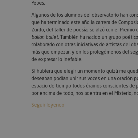
Yepes.
Algunos de los alumnos del observatorio han conse
que ha terminado este año la carrera de Composi
Las cookies estrictam
Zurdo, del taller de poesía, se alzó con el Premi
web no puede funcion
bailan ballet
. También ha nacido un grupo poético,
Name
colaborado con otras iniciativas de artistas del 
VISITOR_PRIVACY_
más que empezar, y en los prolegómenos del segu
de expresar lo inefable.
Si hubiera que elegir un momento quizá me quedarí
deseaban podían unir sus voces en una oración po
espacio de tiempo todos éramos conscientes de pa
por encima de todo, nos adentra en el Misterio, no
l7_az
Seguir leyendo
KHcl0EuY7AKSMgfv
CookieScriptConse