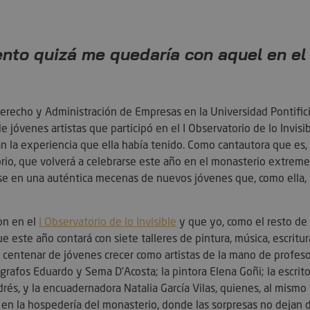
ento quizá me quedaría con aquel en el
erecho y Administración de Empresas en la Universidad Pontifici
venes artistas que participó en el I Observatorio de lo Invisible
n la experiencia que ella había tenido. Como cantautora que es, 
rio, que volverá a celebrarse este año en el monasterio extreme
e en una auténtica mecenas de nuevos jóvenes que, como ella, si
on en el
I Observatorio de lo Invisible
y que yo, como el resto de 
este año contará con siete talleres de pintura, música, escritura
n centenar de jóvenes crecer como artistas de la mano de profes
grafos Eduardo y Sema D’Acosta; la pintora Elena Goñi; la escritor
rés, y la encuadernadora Natalia García Vilas, quienes, al mism
en la hospedería del monasterio, donde las sorpresas no dejan 