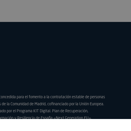
okie para recordar
as de consentimiento
os visitantes. Es
el banner de
kie-Script.com
ctamente.
identificar al
itio web.
a por aplicaciones
lenguaje PHP. Este
cador de propósito
utiliza para
ariables de sesión
ormalmente es un
o al azar, la forma
puede ser específico
o un buen ejemplo es
tado de inicio de
 usuario entre
concedida para el fomento a la contratación estable de personas
utiliza para
re humanos y bots.
 de la Comunidad de Madrid, cofinanciado por la Unión Europea.
ioso para el sitio
 de realizar
ado por el Programa KIT Digital. Plan de Recuperación,
os sobre el uso de
ormación y Resiliencia de España «Next Generation EU».
ommerce a