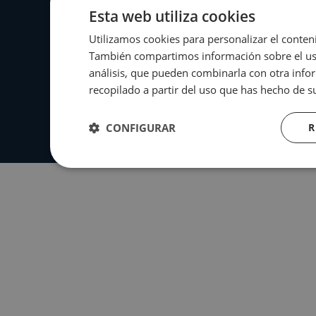
Esta web utiliza cookies
Utilizamos cookies para personalizar el conteni
También compartimos información sobre el uso 
análisis, que pueden combinarla con otra info
recopilado a partir del uso que has hecho de su
CONFIGURAR
R
Estrictamente
Rendimiento
necesarias
Estrictamente necesarias
Rend
Las cookies estrictamente necesarias permiten funciones bási