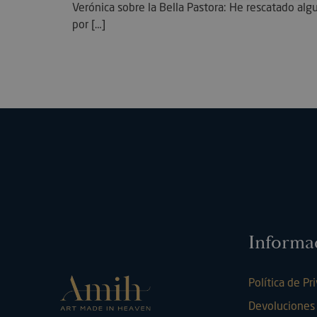
Verónica sobre la Bella Pastora: He rescatado alg
necesaria
por […]
Las cookies estrictam
web no puede funcion
Name
VISITOR_PRIVACY_
Informa
Política de Pr
Devoluciones
l7_az