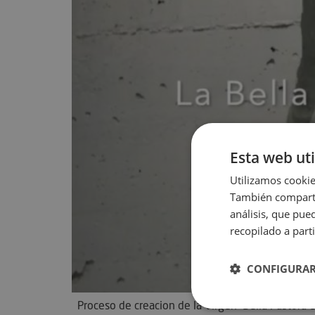
Esta web uti
Utilizamos cookie
También compartim
análisis, que pue
recopilado a part
CONFIGURA
Proceso de creacion de la Virgen Bella Pastora 
Estrictamen