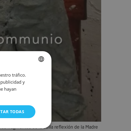
estro tráfico.
SPANISH
publicidad y
ENGLISH
ue hayan
FRENCH
GERMAN
PTAR TODAS
PORTUGUESE
os fragmentos de la bella reflexión de la Madre
ncionalidad