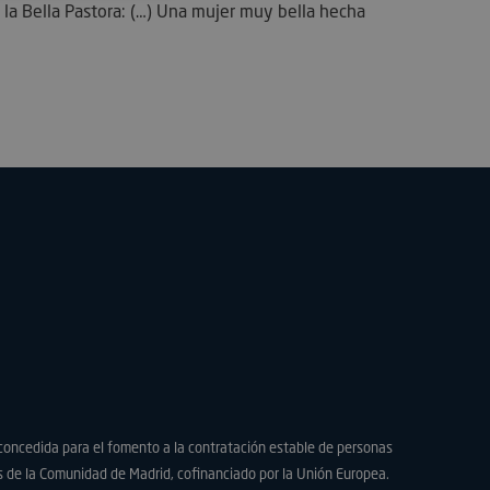
 la Bella Pastora: (…) Una mujer muy bella hecha
tión de cuentas. La
utiliza para
onsentimiento del
opciones de
a su interacción con
ra datos sobre el
 del visitante en
versas políticas y
s de privacidad,
 sus preferencias
en futuras
concedida para el fomento a la contratación estable de personas
 de la Comunidad de Madrid, cofinanciado por la Unión Europea.
necesaria para la
io de sesión de