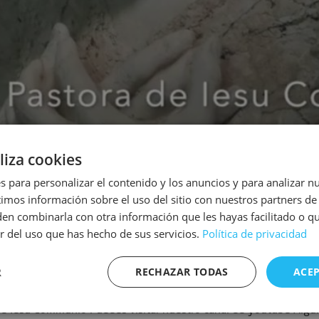
liza cookies
s para personalizar el contenido y los anuncios y para analizar nu
os información sobre el uso del sitio con nuestros partners de 
den combinarla con otra información que les hayas facilitado o q
ir del uso que has hecho de sus servicios.
Política de privacidad
R
RECHAZAR TODAS
ACE
de Iesu Communio Puedes visitar nuestro canal de youtube Algun
te
Rendimiento
Publicidad
Fu